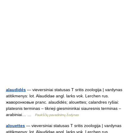
alaudidés
— vieversiniai statusas T sritis zoologija | vardynas
atitikmenys: lot. Alaudidae angl. larks vok. Lerchen rus.
жаворонковые pranc. alaudidés; alouettes; calandres ryšiai:
platesnis terminas – tikrieji giesmininkai siauresnis terminas –
arabiniai… …
Paukščių pavadinimų žodynas
alouettes
— vieversiniai statusas T sritis zoologija | vardynas
atitikmenys: lot. Alaudidae angl. larks vok. Lerchen rus.