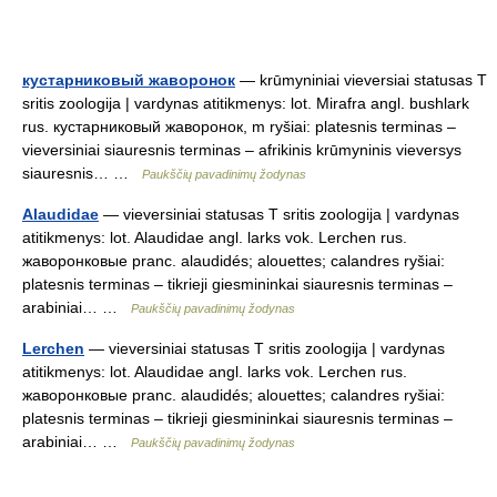
кустарниковый жаворонок
— krūmyniniai vieversiai statusas T
sritis zoologija | vardynas atitikmenys: lot. Mirafra angl. bushlark
rus. кустарниковый жаворонок, m ryšiai: platesnis terminas –
vieversiniai siauresnis terminas – afrikinis krūmyninis vieversys
siauresnis… …
Paukščių pavadinimų žodynas
Alaudidae
— vieversiniai statusas T sritis zoologija | vardynas
atitikmenys: lot. Alaudidae angl. larks vok. Lerchen rus.
жаворонковые pranc. alaudidés; alouettes; calandres ryšiai:
platesnis terminas – tikrieji giesmininkai siauresnis terminas –
arabiniai… …
Paukščių pavadinimų žodynas
Lerchen
— vieversiniai statusas T sritis zoologija | vardynas
atitikmenys: lot. Alaudidae angl. larks vok. Lerchen rus.
жаворонковые pranc. alaudidés; alouettes; calandres ryšiai:
platesnis terminas – tikrieji giesmininkai siauresnis terminas –
arabiniai… …
Paukščių pavadinimų žodynas