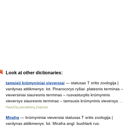
Look at other dictionaries:
tamsieji krūmyniniai vieversiai
— statusas T sritis zoologija |
vardynas atitikmenys: lot. Pinarocorys ryšiai: platesnis terminas –
vieversiniai siauresnis terminas – rusvasturplis krūmyninis
vieversys siauresnis terminas – tamsusis krūmyninis vieversys …
Paukščių pavadinimų žodynas
Mirafra
— krūmyniniai vieversiai statusas T sritis zoologija |
vardynas atitikmenys: lot. Mirafra angl. bushlark rus.