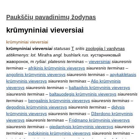
Paukščių pavadinimų žodynas
krūmyniniai vieversiai
krūmyniniai vieversiai
krūmyniniai
vieversiai
statusas
T
sritis
zoologija | vardynas
atitikmenys
:
lot.
Mirafra
angl.
bushlark
rus.
кустарниковый
жаворонок, m
ryšiai
:
platesnis terminas
–
vieversiniai
siauresnis
terminas
–
afrikinis krūmyninis vieversys
siauresnis terminas
–
angolinis krūmyninis vieversys
siauresnis terminas
–
apykaklėtasis
krūmyninis vieversys
siauresnis terminas
–
Ašo krūmyninis
vieversys
siauresnis terminas
–
baltapilvis krūmyninis vieversys
siauresnis terminas
–
baltauodegis krūmyninis vieversys
siauresnis
terminas
–
bengalinis krūmyninis vieversys
siauresnis terminas
–
degodinis krūmyninis vieversys
siauresnis terminas
–
didysis
krūmyninis vieversys
siauresnis terminas
–
Džerdono krūmyninis
vieversys
siauresnis terminas
–
Fridmano krūmyninis vieversys
siauresnis terminas
–
giedantysis krūmyninis vieversys
siauresnis
terminas
–
indokininis krūmyninis vieversys
siauresnis terminas
–