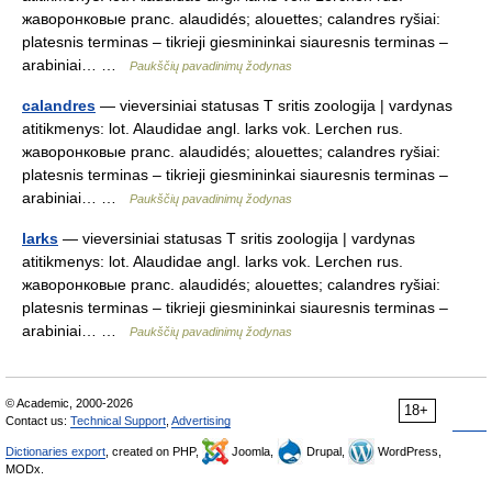
жаворонковые pranc. alaudidés; alouettes; calandres ryšiai:
platesnis terminas – tikrieji giesmininkai siauresnis terminas –
arabiniai… …
Paukščių pavadinimų žodynas
calandres
— vieversiniai statusas T sritis zoologija | vardynas
atitikmenys: lot. Alaudidae angl. larks vok. Lerchen rus.
жаворонковые pranc. alaudidés; alouettes; calandres ryšiai:
platesnis terminas – tikrieji giesmininkai siauresnis terminas –
arabiniai… …
Paukščių pavadinimų žodynas
larks
— vieversiniai statusas T sritis zoologija | vardynas
atitikmenys: lot. Alaudidae angl. larks vok. Lerchen rus.
жаворонковые pranc. alaudidés; alouettes; calandres ryšiai:
platesnis terminas – tikrieji giesmininkai siauresnis terminas –
arabiniai… …
Paukščių pavadinimų žodynas
© Academic, 2000-2026
18+
Contact us:
Technical Support
,
Advertising
Dictionaries export
, created on PHP,
Joomla,
Drupal,
WordPress,
MODx.