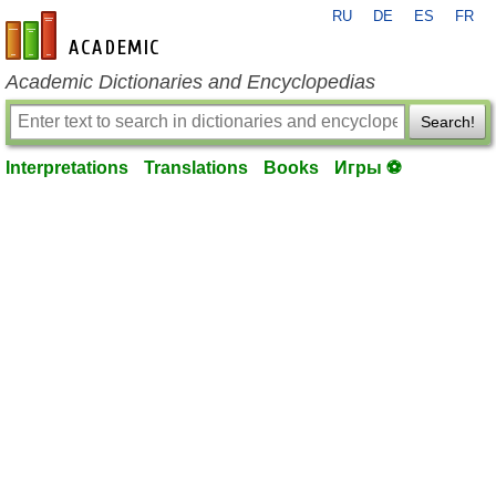
RU
DE
ES
FR
en-academic.com
Academic Dictionaries and Encyclopedias
Search!
Interpretations
Translations
Books
Игры ⚽