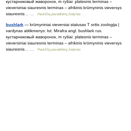
кустарниковый жаворонок, m ryšiai: platesnis terminas –
vieversiniai siauresnis terminas – afrikinis krūmyninis vieversys
siauresnis… …
Paukščių pavadinimų žodynas
bushlark
— krūmyniniai vieversiai statusas T sritis zoologija |
vardynas atitikmenys: lot. Mirafra angl. bushlark rus.
кустарниковый жаворонок, m ryšiai: platesnis terminas –
vieversiniai siauresnis terminas – afrikinis krūmyninis vieversys
siauresnis… …
Paukščių pavadinimų žodynas