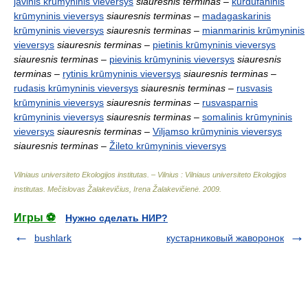
javinis krūmyninis vieversys
siauresnis terminas
–
kurdufaninis
krūmyninis vieversys
siauresnis terminas
–
madagaskarinis
krūmyninis vieversys
siauresnis terminas
–
mianmarinis krūmyninis
vieversys
siauresnis terminas
–
pietinis krūmyninis vieversys
siauresnis terminas
–
pievinis krūmyninis vieversys
siauresnis
terminas
–
rytinis krūmyninis vieversys
siauresnis terminas
–
rudasis krūmyninis vieversys
siauresnis terminas
–
rusvasis
krūmyninis vieversys
siauresnis terminas
–
rusvasparnis
krūmyninis vieversys
siauresnis terminas
–
somalinis krūmyninis
vieversys
siauresnis terminas
–
Viljamso krūmyninis vieversys
siauresnis terminas
–
Žileto krūmyninis vieversys
Vilniaus universiteto Ekologijos institutas. – Vilnius : Vilniaus universiteto Ekologijos
institutas
.
Mečislovas Žalakevičius, Irena Žalakevičienė
.
2009
.
Игры ⚽
Нужно сделать НИР?
bushlark
кустарниковый жаворонок